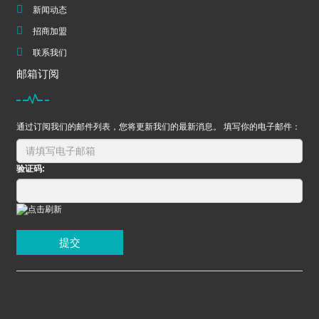
新闻动态
招商加盟
联系我们
邮箱订阅
通过订阅我们的邮件列表，您将更新我们的最新消息。 填写你的电子邮件：
验证码:
提交