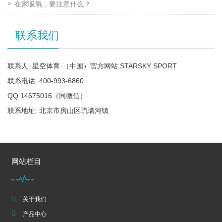
在家吸氧，要注意什么？
联系我们
联系人: 星空体育·（中国）官方网站,STARSKY SPORT
联系电话: 400-993-6860
QQ:14675016（同微信）
联系地址: 北京市房山区琉璃河镇
网站栏目
关于我们
产品中心