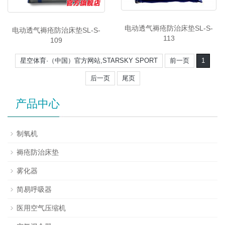
电动透气褥疮防治床垫SL-S-
电动透气褥疮防治床垫SL-S-
113
109
星空体育·（中国）官方网站,STARSKY SPORT
前一页
1
后一页
尾页
产品中心
制氧机
褥疮防治床垫
雾化器
简易呼吸器
医用空气压缩机