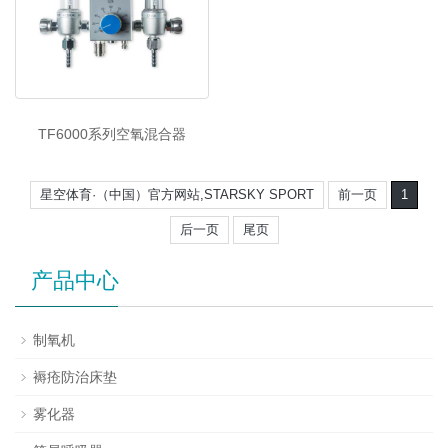
TF6000系列空氧混合器
星空体育·（中国）官方网站,STARSKY SPORT
前一页
1
后一页
尾页
产品中心
制氧机
褥疮防治床垫
雾化器