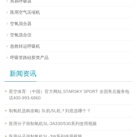
简易呼吸器
医用空气压缩机
空氧混合器
空氧混合仪
急救转运呼吸机
呼吸管路硅胶类产品
新闻资讯
星空体育·（中国）官方网站,STARSKY SPORT 全国售后服务电
话400-993-6860
制氧机选购攻略| 3L机/5L机？到底选哪个？
医用分子筛制氧机SL-3A330/530系列使用视频
医用分子筛制氧机SL-3W系列使用视频