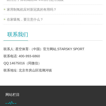
家用制氧机应对新冠真的有用吗？
在家吸氧，要注意什么？
联系我们
联系人: 星空体育·（中国）官方网站,STARSKY SPORT
联系电话: 400-993-6860
QQ:14675016（同微信）
联系地址: 北京市房山区琉璃河镇
网站栏目