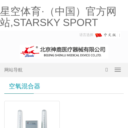
星空体育·（中国）官方网
站,STARSKY SPORT
语言选择:
网站导航
Toggl
navig
空氧混合器