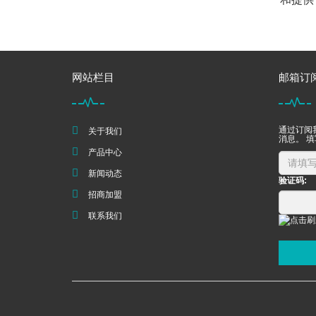
网站栏目
邮箱订
通过订阅
关于我们
消息。 
产品中心
新闻动态
验证码:
招商加盟
联系我们