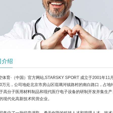
司介绍
空体育·（中国）官方网站,STARSKY SPORT 成立于2001年11
00万元，公司地处北京市房山区琉璃河镇路村的南白路口，占地约
于高分子医用材料制品和现代医疗电子设备的研制开发并集生产
的现代化高新技术民营企业。
中了一批锐意进取、勇于创新的科技人才和管理人才，技术