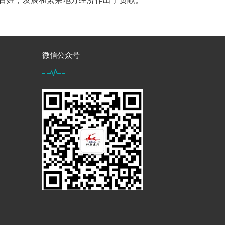
微信公众号