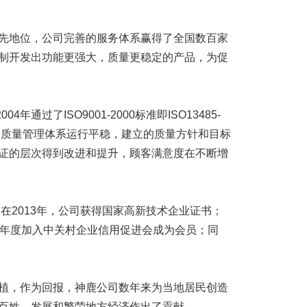
地位，公司完善的服务体系赢得了全国数百家
制开发出功能更强大，质量更稳定的产品，为促
通过了ISO9001-2000标准即ISO13485-
司质量管理体系运行平稳，建立的质量方针和目标
证的层次得到改进和提升，顾客满意度在不断增
在2013年，公司获得国家高新技术企业证书；
14年度加入中关村企业信用促进会成为会员；同
，作为回报，神鹿公司数年来为当地居民创造
百姓，发展和繁荣地方经济作出了贡献。