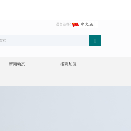
语言选择:
新闻动态
招商加盟