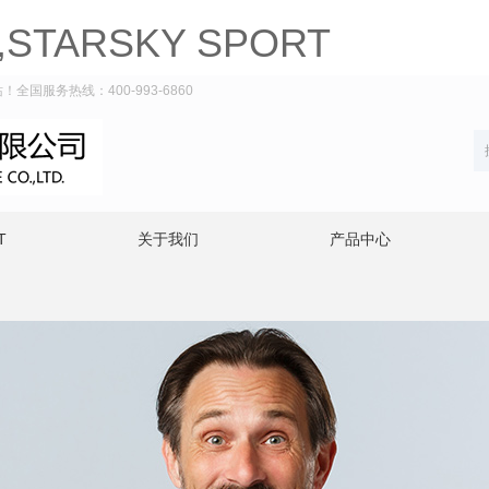
ARSKY SPORT
全国服务热线：400-993-6860
T
关于我们
产品中心