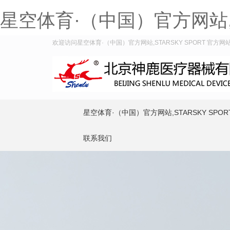
星空体育·（中国）官方网站,ST
欢迎访问星空体育·（中国）官方网站,STARSKY SPORT 官方网站！
星空体育·（中国）官方网站,STARSKY SPOR
联系我们