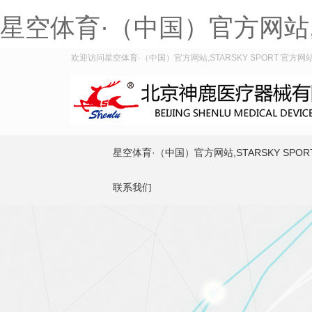
星空体育·（中国）官方网站,ST
欢迎访问星空体育·（中国）官方网站,STARSKY SPORT 官方网站！
星空体育·（中国）官方网站,STARSKY SPOR
联系我们