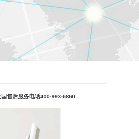
国售后服务电话400-993-6860