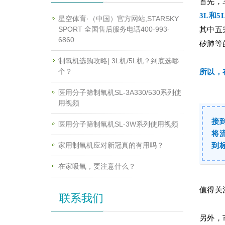
首先，
3L和
星空体育·（中国）官方网站,STARSKY
SPORT 全国售后服务电话400-993-
其中五
6860
矽肺等
制氧机选购攻略| 3L机/5L机？到底选哪
个？
所以，
医用分子筛制氧机SL-3A330/530系列使
用视频
接
医用分子筛制氧机SL-3W系列使用视频
将
家用制氧机应对新冠真的有用吗？
到
在家吸氧，要注意什么？
值得关
联系我们
另外，