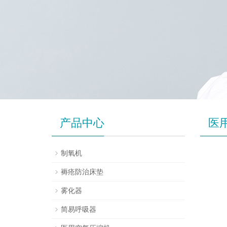
产品中心
医
制氧机
褥疮防治床垫
雾化器
简易呼吸器