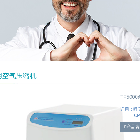
用空气压缩机
TF50
适用：呼
CPAP
产品咨