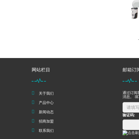
网站栏目
邮箱订
通过订阅
关于我们
消息。 
产品中心
新闻动态
验证码:
招商加盟
联系我们