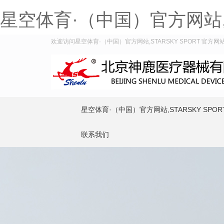
星空体育·（中国）官方网站,ST
欢迎访问星空体育·（中国）官方网站,STARSKY SPORT 官方网站！
星空体育·（中国）官方网站,STARSKY SPOR
联系我们